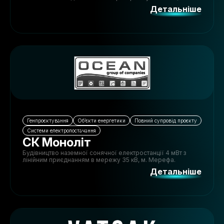
шляхом реконструкції систем внутрішнього
Детальніше
електропостачання.
Генпроєктування
Обʼєкти енергетики
Повний супровід проєкту
Системи електропостачання
СК Моноліт
Будівництво наземної сонячної електростанції 4 мВт з
лінійним приєднанням в мережу 35 кВ, м. Мерефа.
Детальніше