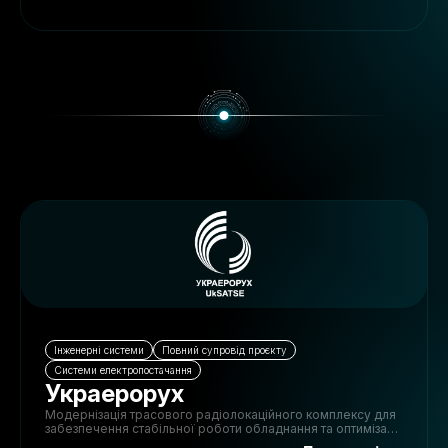
Інженерні системи
Повний супровід проєкту
Системи електропостачання
Украерорух
Модернізація трасового радіолокаційного комплексу для
забезпечення стабільної роботи обладнання та оптимізації
кліматичних умов.