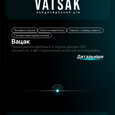
Генпроєктування
Обʼєкти енергетики
Повний супровід проєкту
Системи електропостачання
Вацак
Проєктування найбільшої в Україні дахової СЕС
потужністю 4 мВт з паралельної роботою когенераційних
установок та мережі.
Детальніше