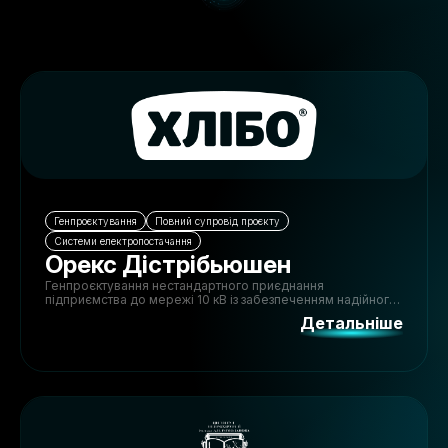
Генпроєктування
Повний супровід проєкту
Системи електропостачання
Орекс Дістрібьюшен
Генпроєктування нестандартного приєднання
підприємства до мережі 10 кВ із забезпеченням надійного
живлення та відповідності технічним вимогам.
Детальніше