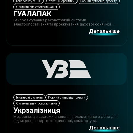
Генпроєктування
Обʼєкти енергетики
Повний супровід проєкту
Системи електропостачання
ГУАЛАПАК
Генпроєктування реконструкції системи
електропостачання та проєктування дахової сонячної
електростанції потужністю 1 МВт для зниження витрат на
Детальніше
електроенергію.
Інженерні системи
Повний супровід проєкту
Системи електропостачання
Укрзалізниця
Модернізація системи опалення локомотивного депо для
підвищення енергоефективності, комфорту та
автоматизації управління мікрокліматом.
Детальніше