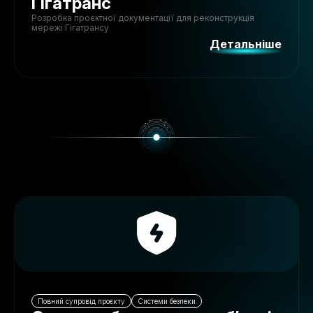
Гігатранс
Розробка проєктної документації для реконструкція
мережі Гігатрансу
Детальніше
Повний супровід проєкту
Системи безпеки