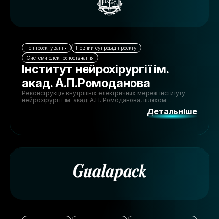
Генпроєктування
Повний супровід проєкту
Системи електропостачання
Інститут нейрохірургії ім.
акад. А.П.Ромоданова
Реконструкція внутрішніх електричних мереж інституту
нейрохірургії ім. акад. А.П. Ромоданова, шляхом
організації мережі гарантованого електроживлення.
Детальніше