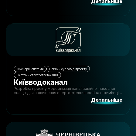
Детальніше
Інженерні системи
Повний супровід проєкту
Системи електропостачання
Київводоканал
Розробка проєкту модернізації каналізаційно-насосної
станції для підвищення енергоефективності та оптимізації
роботи обладнання.
Детальніше