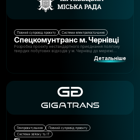
Повний супровід проєкту
Системи електропостачання
Спецкомунтранс м. Чернівці
Розробка проєкту нестандартного приєднання полігону
твердих побутових відходів у м. Чернівці до мережі
електропостачання.
Детальніше
Генпроєктування
Повний супровід проєкту
Системи зв’язку та ІТ