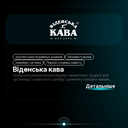
Архітектурно-будівельні рішення
Генпроєктування
Інженерні системи
Повний супровід проєкту
Віденська кава
Генпроєктування реконструкції нежитлової будівлі для
організації сервісного центру з ремонту кавових машин,
включаючи адаптацію простору, інженерні мережі та
Детальніше
технічні рішення.