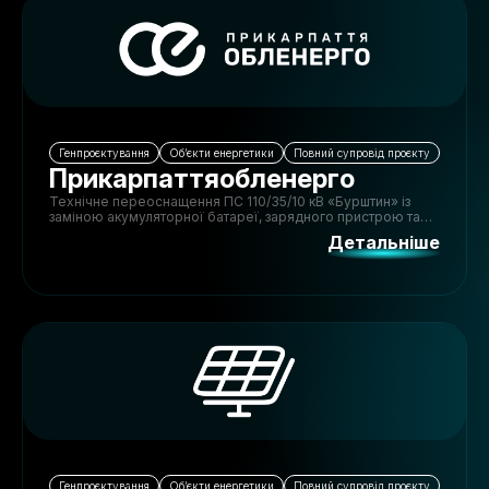
Генпроєктування
Обʼєкти енергетики
Повний супровід проєкту
Прикарпаттяобленерго
Технічне переоснащення ПС 110/35/10 кВ «Бурштин» із
заміною акумуляторної батареї, зарядного пристрою та
щита постійного струму.
Детальніше
Генпроєктування
Обʼєкти енергетики
Повний супровід проєкту