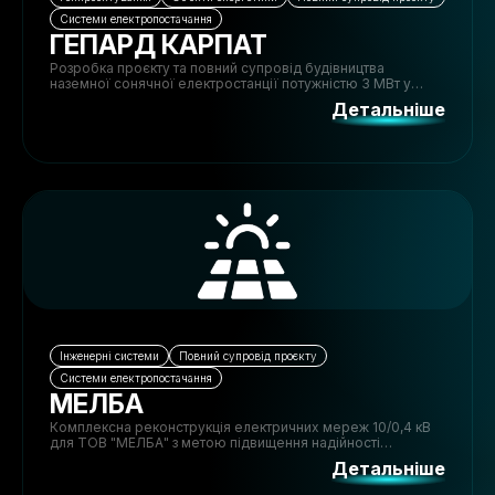
Системи електропостачання
ГЕПАРД КАРПАТ
Розробка проєкту та повний супровід будівництва
наземної сонячної електростанції потужністю 3 МВт у
Закарпатській області, включаючи підключення до мережі
Детальніше
та організацію інженерної інфраструктури.
Інженерні системи
Повний супровід проєкту
Системи електропостачання
МЕЛБА
Комплексна реконструкція електричних мереж 10/0,4 кВ
для ТОВ "МЕЛБА" з метою підвищення надійності
електропостачання, інтеграції нових споживачів та
Детальніше
забезпечення підключення дахової сонячної
електростанції.