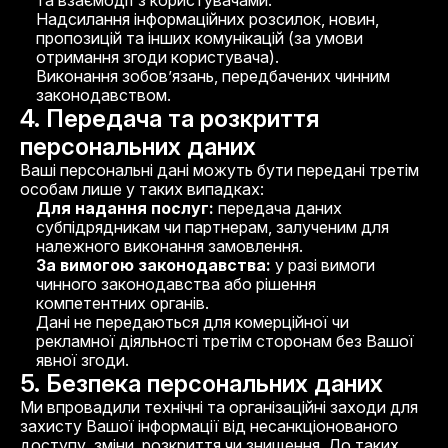
та взаємодії з користувачами.
Надсилання інформаційних розсилок, новин,
пропозицій та інших комунікацій (за умови
отримання згоди користувача).
Виконання зобов’язань, передбачених чинним
законодавством.
4. Передача та розкриття
персональних даних
Ваші персональні дані можуть бути передані третім
особам лише у таких випадках:
Для надання послуг:
передача даних
субпідрядникам чи партнерам, залученим для
належного виконання замовлення.
За вимогою законодавства:
у разі вимоги
чинного законодавства або рішення
компетентних органів.
Дані не передаються для комерційної чи
рекламної діяльності третім сторонам без Вашої
явної згоди.
5. Безпека персональних даних
Ми впровадили технічні та організаційні заходи для
захисту Вашої інформації від несанкціонованого
доступу, зміни, розкриття чи знищення. До таких