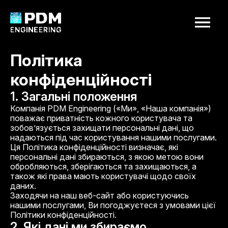
заявку
ms@pdm.systems
Політика
+380637629408
Головна
конфіденційності
Про нас
1. Загальні положення
Ім'я
Послуги
Компанія PDM Engineering («Ми», «Наша компанія»)
Наші проєкти
поважає приватність кожного користувача та
зобов’язується захищати персональні дані, що
Контакти
надаються під час користування нашими послугами.
Номер телефону
Ця Політика конфіденційності визначає, які
персональні дані збираються, з якою метою вони
обробляються, зберігаються та захищаються, а
Опис проєкту
також які права мають користувачі щодо своїх
даних.
Заходячи на наш веб-сайт або користуючись
нашими послугами, Ви погоджуєтеся з умовами цієї
Політики конфіденційності.
2. Які дані ми збираємо