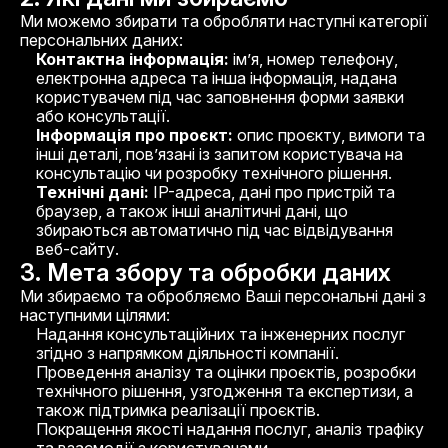
Ми можемо збирати та обробляти наступні категорії
*обов’язкове поле
персональних даних:
Контактна інформація:
ім’я, номер телефону,
Замовити консультацію
електронна адреса та інша інформація, надана
користувачем під час заповнення форми заявки
або консультації.
Залиште заявку — зв'яжемось і
Інформація про проєкт:
опис проєкту, вимоги та
обговоримо ваш проєкт
інші деталі, пов’язані із запитом користувача на
консультацію чи розробку технічного рішення.
Технічні дані:
IP-адреса, дані про пристрій та
браузер, а також інші аналітичні дані, що
збираються автоматично під час відвідування
веб-сайту.
3. Мета збору та обробки даних
Ми збираємо та обробляємо Ваші персональні дані з
наступними цілями:
Надання консультаційних та інженерних послуг
згідно з напрямком діяльності компанії.
Проведення аналізу та оцінки проєктів, розробки
технічного рішення, узгодження та експертизи, а
також підтримка реалізації проєктів.
Покращення якості надання послуг, аналіз трафіку