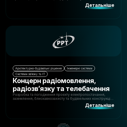
включаючи адаптацію простору, інженерні мережі та
Детальніше
технічні рішення.
Архітектурно-будівельні рішення
Інженерні системи
Системи зв’язку та ІТ
Концерн радіомовлення,
радіозв’язку та телебачення
Розробка та погодження проєкту електропостачання,
заземлення, блискавкозахисту та будівельних конструкцій
станції супутникового зв'язку Національної
Детальніше
телекомунікаційної мережі.