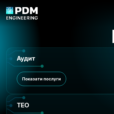
заявку
ms@pdm.systems
+380637629408
Ім'я
Аудит
Номер телефону
Показати послуги
Опис проєкту
ТЕО